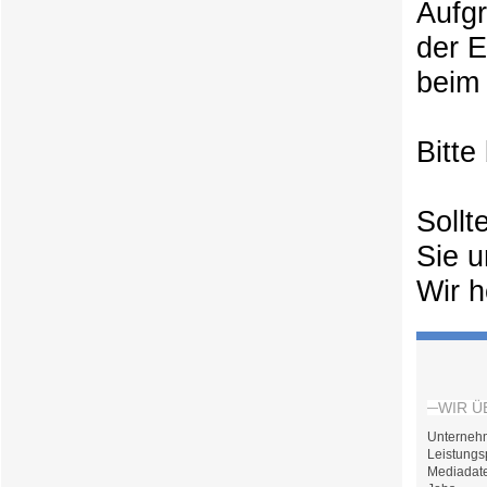
Aufg
der 
beim 
Bitte
Sollt
Sie u
Wir h
WIR Ü
Unterneh
Leistungs
Mediadat