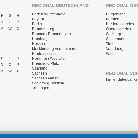
REGIONAL DEUTSCHLAND
REGIONAL ÖS
Baden Württemberg
Burgenland
F
G
H
Bayern
Kärnten
N
O
P
Berlin
Niederösterreich
V
W
X
Brandenburg
Oberösterreich
Bremen / Bremerhaven
Salzburg
Hamburg
Steiermark
Hessen
Tirol
Mecklenburg Vorpommern
Vorarlberg
Niedersachsen
Wien
F
G
H
Nordrhein Westfalen
Rheinland Pfalz
N
O
P
Saarland
V
W
X
REGIONAL SC
Sachsen
Sachsen Anhalt
Firmendatenbanke
Schleswig Holstein
Thüringen