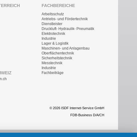
TERREICH
FACHBEREICHE
Arbeitsschutz
Antriebs- und Fördertechnik
Dienstleister
Druckluft- Hydraulik- Pneumatik
Elektrotechnik
Industrie
Lager & Logistik
Maschinen- und Anlagenbau
Oberflächentechnik
Sicherheitstechnik
Messtechnik
Industrie
HWEIZ
Fachbeiträge
n.ch
© 2026 ISDF Internet-Service GmbH
FDB-Business D/A/CH