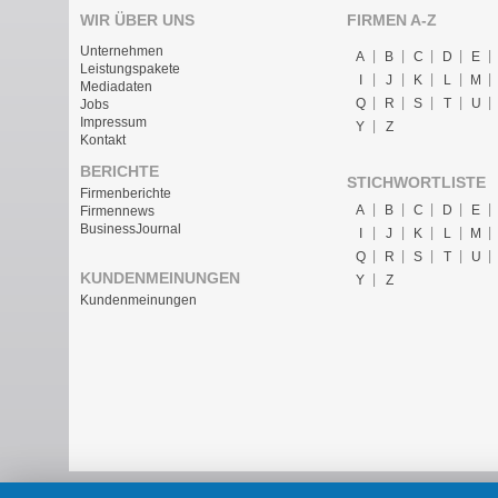
WIR ÜBER UNS
FIRMEN A-Z
Unternehmen
A
B
C
D
E
Leistungspakete
I
J
K
L
M
Mediadaten
Q
R
S
T
U
Jobs
Impressum
Y
Z
Kontakt
BERICHTE
STICHWORTLISTE
Firmenberichte
A
B
C
D
E
Firmennews
BusinessJournal
I
J
K
L
M
Q
R
S
T
U
KUNDENMEINUNGEN
Y
Z
Kundenmeinungen