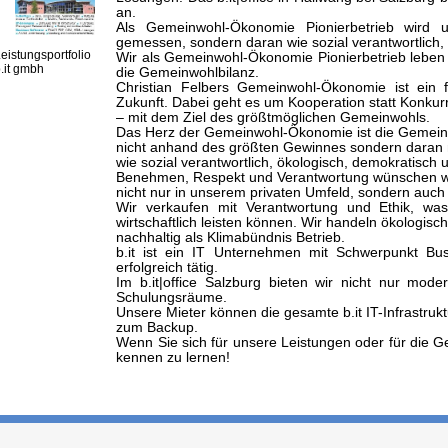
an.
Als Gemeinwohl-Ökonomie Pionierbetrieb wird 
gemessen, sondern daran wie sozial verantwortlich, 
eistungsportfolio
Wir als Gemeinwohl-Ökonomie Pionierbetrieb leben 
.it gmbh
die Gemeinwohlbilanz.
Christian Felbers Gemeinwohl-Ökonomie ist ein f
Zukunft. Dabei geht es um Kooperation statt Konkur
– mit dem Ziel des größtmöglichen Gemeinwohls.
Das Herz der Gemeinwohl-Ökonomie ist die Gemeinw
nicht anhand des größten Gewinnes sondern daran 
wie sozial verantwortlich, ökologisch, demokratisch
Benehmen, Respekt und Verantwortung wünschen w
nicht nur in unserem privaten Umfeld, sondern auch 
Wir verkaufen mit Verantwortung und Ethik, wa
wirtschaftlich leisten können. Wir handeln ökologisc
nachhaltig als Klimabündnis Betrieb.
b.it ist ein IT Unternehmen mit Schwerpunkt B
erfolgreich tätig.
Im b.it|office Salzburg bieten wir nicht nur mod
Schulungsräume.
Unsere Mieter können die gesamte b.it IT-Infrastruk
zum Backup.
Wenn Sie sich für unsere Leistungen oder für die G
kennen zu lernen!