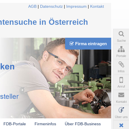
AGB
|
Datenschutz
|
Impressum
|
Kontakt
ntensuche in Österreich
Suche
Firma eintragen
Portale
Infos
Anruf
Kontakt
Über uns
FDB-Portale
Firmeninfos
Über FDB-Business