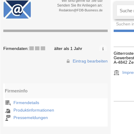
Wir sind gerne für Sie da!
Senden Sie Ihr Anliegen an:
Redaktion@FDB-Business.de
Suchen i
Firmendaten:
älter als 1 Jahr
Gitterros
Gewerbest
Eintrag bearbeiten
A-4842 Zel
Impr
Firmeninfo
Firmendetails
Produktinformationen
Pressemeldungen