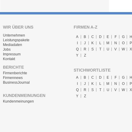
WIR ÜBER UNS
FIRMEN A-Z
Unternehmen
A
B
C
D
E
F
G
Leistungspakete
I
J
K
L
M
N
O
P
Mediadaten
Q
R
S
T
U
V
W
X
Jobs
Impressum
Y
Z
Kontakt
BERICHTE
STICHWORTLISTE
Firmenberichte
A
B
C
D
E
F
G
Firmennews
BusinessJournal
I
J
K
L
M
N
O
P
Q
R
S
T
U
V
W
X
KUNDENMEINUNGEN
Y
Z
Kundenmeinungen