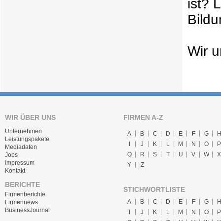
ist? 
Bild
Wir u
WIR ÜBER UNS
FIRMEN A-Z
Unternehmen
A
B
C
D
E
F
G
Leistungspakete
I
J
K
L
M
N
O
P
Mediadaten
Q
R
S
T
U
V
W
X
Jobs
Impressum
Y
Z
Kontakt
BERICHTE
STICHWORTLISTE
Firmenberichte
A
B
C
D
E
F
G
Firmennews
BusinessJournal
I
J
K
L
M
N
O
P