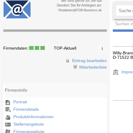
Wir sind gerne für Sie da!
Senden Sie Ihr Anliegen an:
Redaktion@FDB-Business.de
Suchen i
Firmendaten:
TOP-Aktuell
Willy-Bran
D-71522 
Eintrag bearbeiten
Mitarbeiterliste
Impr
Firmeninfo
Portrait
Firmendetails
Produktinformationen
Stellenangebote
Firmenangebote