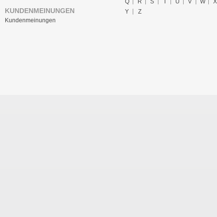
Q
R
S
T
U
V
W
X
KUNDENMEINUNGEN
Y
Z
Kundenmeinungen