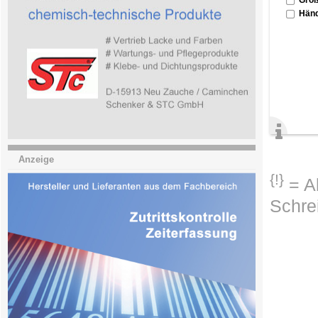
Händ
Anzeige
{!}
= Ab
Schre