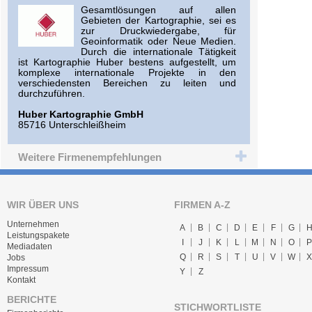
Gesamtlösungen auf allen
Gebieten der Kartographie, sei es
zur Druckwiedergabe, für
Geoinformatik oder Neue Medien.
Durch die internationale Tätigkeit
ist Kartographie Huber bestens aufgestellt, um
komplexe internationale Projekte in den
verschiedensten Bereichen zu leiten und
durchzuführen.
Huber Kartographie GmbH
85716 Unterschleißheim
Weitere Firmenempfehlungen
WIR ÜBER UNS
FIRMEN A-Z
Unternehmen
A
B
C
D
E
F
G
Leistungspakete
I
J
K
L
M
N
O
P
Mediadaten
Q
R
S
T
U
V
W
X
Jobs
Impressum
Y
Z
Kontakt
BERICHTE
STICHWORTLISTE