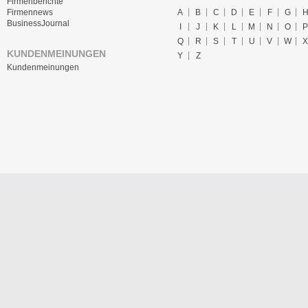
Firmenberichte
A
B
C
D
E
F
G
Firmennews
BusinessJournal
I
J
K
L
M
N
O
P
Q
R
S
T
U
V
W
X
KUNDENMEINUNGEN
Y
Z
Kundenmeinungen