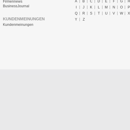
A
B
C
D
E
F
G
Firmennews
BusinessJournal
I
J
K
L
M
N
O
P
Q
R
S
T
U
V
W
X
KUNDENMEINUNGEN
Y
Z
Kundenmeinungen