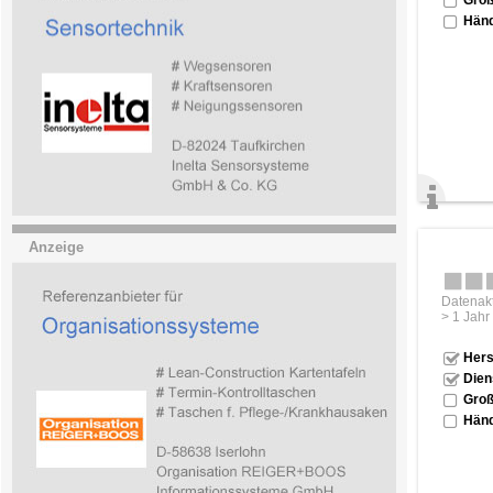
Händ
Anzeige
Datenakt
> 1 Jahr
Hers
Dien
Groß
Händ