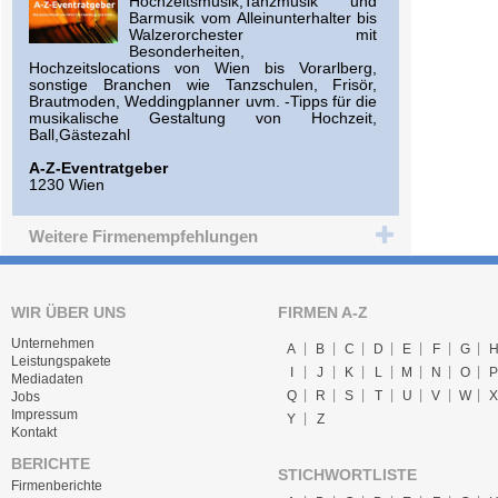
Hochzeitsmusik,Tanzmusik und
Barmusik vom Alleinunterhalter bis
Walzerorchester mit
Besonderheiten,
Hochzeitslocations von Wien bis Vorarlberg,
sonstige Branchen wie Tanzschulen, Frisör,
Brautmoden, Weddingplanner uvm. -Tipps für die
musikalische Gestaltung von Hochzeit,
Ball,Gästezahl
A-Z-Eventratgeber
1230 Wien
Weitere Firmenempfehlungen
WIR ÜBER UNS
FIRMEN A-Z
Unternehmen
A
B
C
D
E
F
G
Leistungspakete
I
J
K
L
M
N
O
P
Mediadaten
Q
R
S
T
U
V
W
X
Jobs
Impressum
Y
Z
Kontakt
BERICHTE
STICHWORTLISTE
Firmenberichte