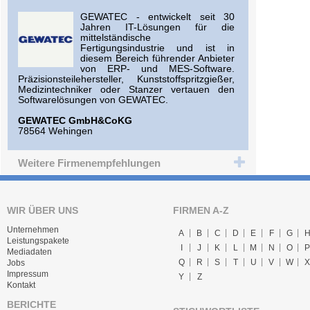
GEWATEC - entwickelt seit 30
Jahren IT-Lösungen für die
mittelständische
Fertigungsindustrie und ist in
diesem Bereich führender Anbieter
von ERP- und MES-Software.
Präzisionsteilehersteller, Kunststoffspritzgießer,
Medizintechniker oder Stanzer vertauen den
Softwarelösungen von GEWATEC.
GEWATEC GmbH&CoKG
78564 Wehingen
Weitere Firmenempfehlungen
WIR ÜBER UNS
FIRMEN A-Z
Unternehmen
A
B
C
D
E
F
G
Leistungspakete
I
J
K
L
M
N
O
P
Mediadaten
Q
R
S
T
U
V
W
X
Jobs
Impressum
Y
Z
Kontakt
BERICHTE