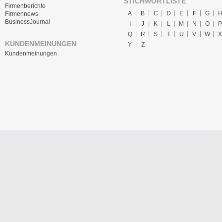
STICHWORTLISTE
Firmenberichte
A
B
C
D
E
F
G
Firmennews
BusinessJournal
I
J
K
L
M
N
O
P
Q
R
S
T
U
V
W
X
KUNDENMEINUNGEN
Y
Z
Kundenmeinungen