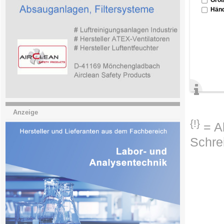
Händ
Anzeige
{!}
= Ab
Schre