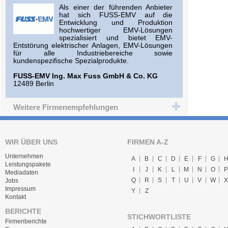
Als einer der führenden Anbieter
hat sich FUSS-EMV auf die
Entwicklung und Produktion
hochwertiger EMV-Lösungen
spezialisiert und bietet EMV-
Entstörung elektrischer Anlagen, EMV-Lösungen
für alle Industriebereiche sowie
kundenspezifische Spezialprodukte.
FUSS-EMV Ing. Max Fuss GmbH & Co. KG
12489 Berlin
Weitere Firmenempfehlungen
WIR ÜBER UNS
FIRMEN A-Z
Unternehmen
A
B
C
D
E
F
G
Leistungspakete
I
J
K
L
M
N
O
P
Mediadaten
Q
R
S
T
U
V
W
X
Jobs
Impressum
Y
Z
Kontakt
BERICHTE
STICHWORTLISTE
Firmenberichte