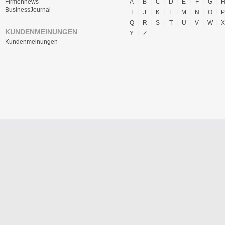
A
B
C
D
E
F
G
Firmennews
BusinessJournal
I
J
K
L
M
N
O
P
Q
R
S
T
U
V
W
X
KUNDENMEINUNGEN
Y
Z
Kundenmeinungen