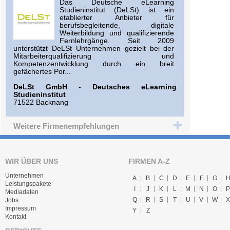
Das Deutsche eLearning
Studieninstitut (DeLSt) ist ein
etablierter Anbieter für
berufsbegleitende, digitale
Weiterbildung und qualifizierende
Fernlehrgänge. Seit 2009
unterstützt DeLSt Unternehmen gezielt bei der
Mitarbeiterqualifizierung und
Kompetenzentwicklung durch ein breit
gefächertes Por...
DeLSt GmbH - Deutsches eLearning
Studieninstitut
71522 Backnang
Weitere Firmenempfehlungen
WIR ÜBER UNS
FIRMEN A-Z
Unternehmen
A
B
C
D
E
F
G
Leistungspakete
I
J
K
L
M
N
O
P
Mediadaten
Q
R
S
T
U
V
W
X
Jobs
Impressum
Y
Z
Kontakt