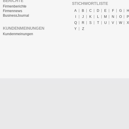
BERICHTE
STICHWORTLISTE
Firmenberichte
A
B
C
D
E
F
G
Firmennews
BusinessJournal
I
J
K
L
M
N
O
P
Q
R
S
T
U
V
W
X
KUNDENMEINUNGEN
Y
Z
Kundenmeinungen