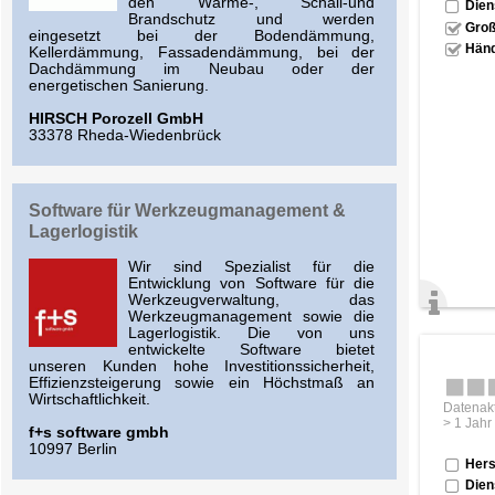
den Wärme-, Schall-und
Dien
Brandschutz und werden
Groß
eingesetzt bei der Bodendämmung,
Händ
Kellerdämmung, Fassadendämmung, bei der
Dachdämmung im Neubau oder der
energetischen Sanierung.
HIRSCH Porozell GmbH
33378 Rheda-Wiedenbrück
Software für Werkzeugmanagement &
Lagerlogistik
Wir sind Spezialist für die
Entwicklung von Software für die
Werkzeugverwaltung, das
Werkzeugmanagement sowie die
Lagerlogistik. Die von uns
entwickelte Software bietet
unseren Kunden hohe Investitionssicherheit,
Effizienzsteigerung sowie ein Höchstmaß an
Wirtschaftlichkeit.
Datenakt
> 1 Jahr
f+s software gmbh
10997 Berlin
Hers
Dien