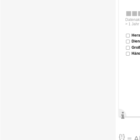
Datenakt
> 1 Jahr
Hers
Dien
Groß
Händ
{!}
= Ab