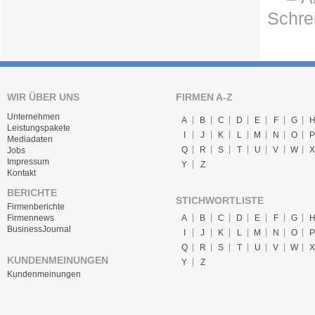
Schre
WIR ÜBER UNS
FIRMEN A-Z
Unternehmen
A
B
C
D
E
F
G
Leistungspakete
I
J
K
L
M
N
O
P
Mediadaten
Q
R
S
T
U
V
W
X
Jobs
Impressum
Y
Z
Kontakt
BERICHTE
STICHWORTLISTE
Firmenberichte
A
B
C
D
E
F
G
Firmennews
BusinessJournal
I
J
K
L
M
N
O
P
Q
R
S
T
U
V
W
X
KUNDENMEINUNGEN
Y
Z
Kundenmeinungen