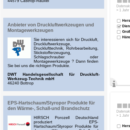
44579 Castrop-Rauxel
Datenakt
> 1 Jahr
Hers
Anbieter von Druckluftwerkzeugen und
Dien
Montagewerkzeugen
Groß
Händ
Sie interessieren sich für Druckluft,
Druckluftwerkzeuge,
Drucklufttechnik, Rohrbearbeitung,
Stickstofferzeugung,
Schlagschrauber oder
Montagewerkzeuge ? Dann finden
Sie bei uns die richtigen Produkte.
DWT Handelsgesellschaft für Druckluft-
Werkzeug-Technik mbH
46240 Bottrop
EPS-Hartschaum/Styropor Produkte für
den Wärme-, Schall-und Brandschutz
Datenakt
> 1 Jahr
HIRSCH Porozell Deutschland
produziert EPS-
Hers
Hartschaum/Styropor Produkte für