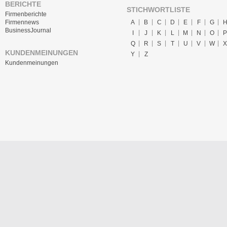
BERICHTE
STICHWORTLISTE
Firmenberichte
A
B
C
D
E
F
G
Firmennews
BusinessJournal
I
J
K
L
M
N
O
P
Q
R
S
T
U
V
W
X
KUNDENMEINUNGEN
Y
Z
Kundenmeinungen