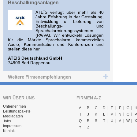
Beschallungsanlagen
ATEÏS verfügt über mehr als 40
Jahre Erfahrung in der Gestaltung,
Entwicklung u. Lieferung von
Beschallungs- und
Sprachalarmierungssystemen
(PA/VA). Wir entwickeln Lösungen
für die Märkte Sprachalarm, kommerzielles
Audio, Kommunikation und Konferenzen und
stellen diese her
ATEIS Deutschland GmbH
74906 Bad Rappenau
Weitere Firmenempfehlungen
WIR ÜBER UNS
FIRMEN A-Z
Unternehmen
A
B
C
D
E
F
G
Leistungspakete
I
J
K
L
M
N
O
P
Mediadaten
Q
R
S
T
U
V
W
X
Jobs
Impressum
Y
Z
Kontakt