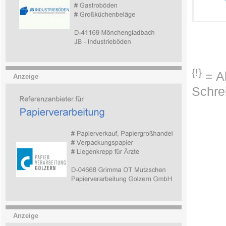
{!}
= Ab
Anzeige
Schre
Anzeige