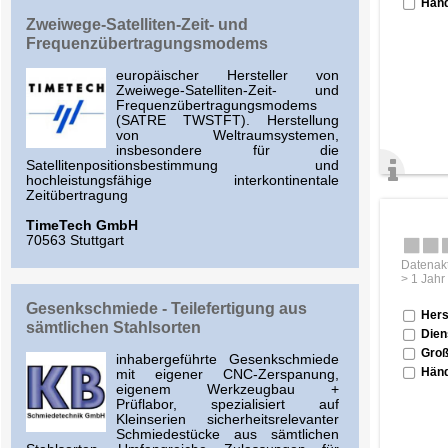
Händ
Zweiwege-Satelliten-Zeit- und
Frequenzübertragungsmodems
europäischer Hersteller von
Zweiwege-Satelliten-Zeit- und
Frequenzübertragungsmodems
(SATRE TWSTFT). Herstellung
von Weltraumsystemen,
insbesondere für die
Satellitenpositionsbestimmung und
hochleistungsfähige interkontinentale
Zeitübertragung
TimeTech GmbH
70563 Stuttgart
Datenakt
> 1 Jahr
Gesenkschmiede - Teilefertigung aus
Hers
sämtlichen Stahlsorten
Dien
Groß
inhabergeführte Gesenkschmiede
Händ
mit eigener CNC-Zerspanung,
eigenem Werkzeugbau +
Prüflabor, spezialisiert auf
Kleinserien sicherheitsrelevanter
Schmiedestücke aus sämtlichen