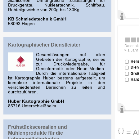
Stahlsorten. Umfangreiche Zulassungen für
Druckgeräte, Nukleartechnik, Schiffbau.
Rohteilgewichte von 200g bis 130Kg
KB Schmiedetechnik GmbH
58093 Hagen
Kartographischer Dienstleister
Datenakt
> 1 Jahr
Gesamtlösungen auf allen
Gebieten der Kartographie, sei es
Hers
zur Druckwiedergabe, für
Dien
Geoinformatik oder Neue Medien.
Durch die internationale Tätigkeit
Groß
ist Kartographie Huber bestens aufgestellt, um
Händ
komplexe internationale Projekte in den
verschiedensten Bereichen zu leiten und
durchzuführen.
Huber Kartographie GmbH
85716 Unterschleißheim
Frühstückscerealien und
{!}
= Ab
Mühlenprodukte für die
Lebensmittelindustrie