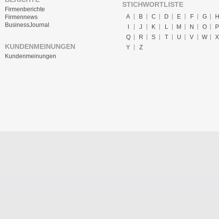
STICHWORTLISTE
Firmenberichte
A
B
C
D
E
F
G
Firmennews
BusinessJournal
I
J
K
L
M
N
O
P
Q
R
S
T
U
V
W
X
KUNDENMEINUNGEN
Y
Z
Kundenmeinungen