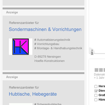
Anzeige
Datenakt
Anzeige
> 1 Jahr
Hers
Dien
Groß
Händ