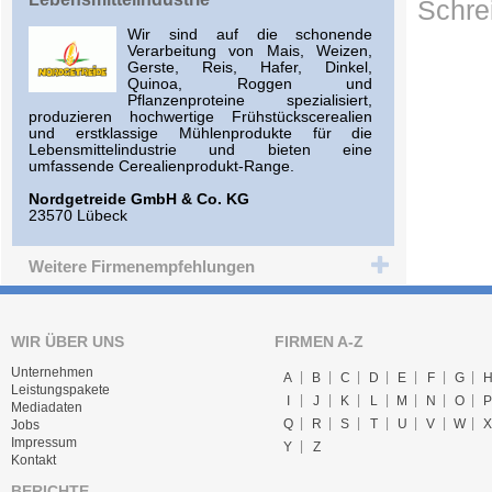
Schre
Wir sind auf die schonende
Verarbeitung von Mais, Weizen,
Gerste, Reis, Hafer, Dinkel,
Quinoa, Roggen und
Pflanzenproteine spezialisiert,
produzieren hochwertige Frühstückscerealien
und erstklassige Mühlenprodukte für die
Lebensmittelindustrie und bieten eine
umfassende Cerealienprodukt-Range.
Nordgetreide GmbH & Co. KG
23570 Lübeck
Weitere Firmenempfehlungen
WIR ÜBER UNS
FIRMEN A-Z
Unternehmen
A
B
C
D
E
F
G
Leistungspakete
I
J
K
L
M
N
O
P
Mediadaten
Q
R
S
T
U
V
W
X
Jobs
Impressum
Y
Z
Kontakt
BERICHTE