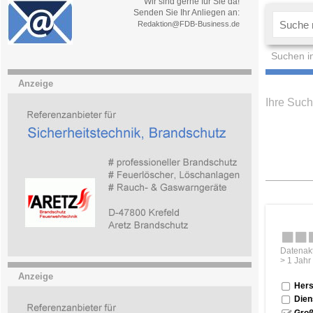
Wir sind gerne für Sie da!
Senden Sie Ihr Anliegen an:
Redaktion@FDB-Business.de
Suchen i
Anzeige
Ihre Such
Datenakt
> 1 Jahr
Anzeige
Hers
Dien
Groß