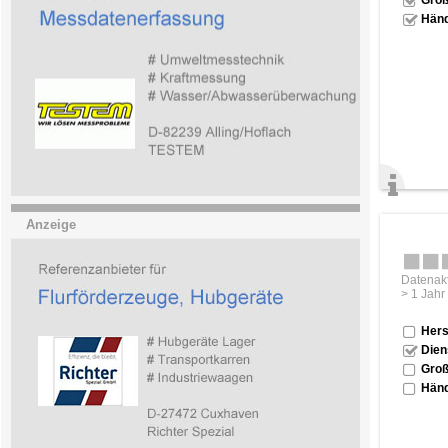
Händ
Anzeige
Datenakt
> 1 Jahr
Hers
Dien
Groß
Händ