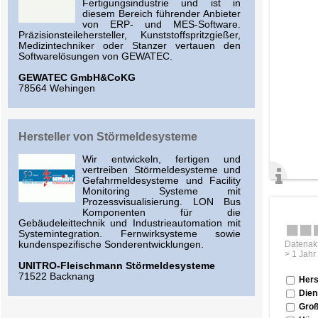
Fertigungsindustrie und ist in
diesem Bereich führender Anbieter
von ERP- und MES-Software.
Präzisionsteilehersteller, Kunststoffspritzgießer,
Medizintechniker oder Stanzer vertauen den
Softwarelösungen von GEWATEC.
GEWATEC GmbH&CoKG
78564 Wehingen
Hersteller von Störmeldesysteme
Wir entwickeln, fertigen und
vertreiben Störmeldesysteme und
Gefahrmeldesysteme und Facility
Monitoring Systeme mit
Prozessvisualisierung. LON Bus
Komponenten für die
Gebäudeleittechnik und Industrieautomation mit
Systemintegration. Fernwirksysteme sowie
Datenakt
kundenspezifische Sonderentwicklungen.
> 1 Jahr
UNITRO-Fleischmann Störmeldesysteme
71522 Backnang
Hers
Dien
Groß