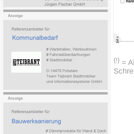
Händ
Anzeige
{!}
= Ab
Schre
Anzeige