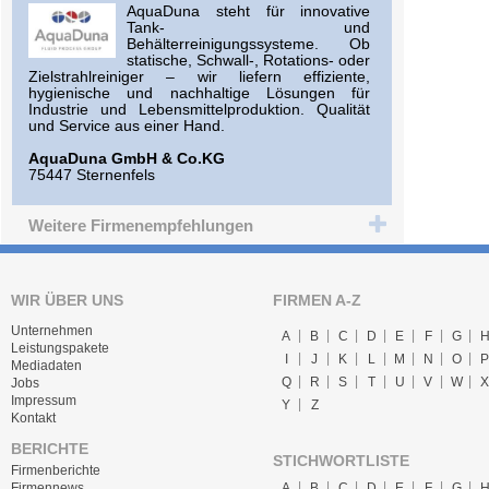
AquaDuna steht für innovative
Tank- und
Behälterreinigungssysteme. Ob
statische, Schwall-, Rotations- oder
Zielstrahlreiniger – wir liefern effiziente,
hygienische und nachhaltige Lösungen für
Industrie und Lebensmittelproduktion. Qualität
und Service aus einer Hand.
AquaDuna GmbH & Co.KG
75447 Sternenfels
Weitere Firmenempfehlungen
WIR ÜBER UNS
FIRMEN A-Z
Unternehmen
A
B
C
D
E
F
G
Leistungspakete
I
J
K
L
M
N
O
P
Mediadaten
Q
R
S
T
U
V
W
X
Jobs
Impressum
Y
Z
Kontakt
BERICHTE
STICHWORTLISTE
Firmenberichte
A
B
C
D
E
F
G
Firmennews