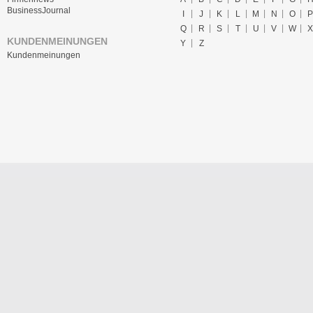
BusinessJournal
I
J
K
L
M
N
O
P
Q
R
S
T
U
V
W
X
KUNDENMEINUNGEN
Y
Z
Kundenmeinungen