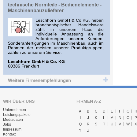
technische Normteile - Bedienelemente -
Maschinenbauzulieferer
Leschhorn GmbH & Co.KG, neben
branchentypischer Handelsware
zählt in unserem Haus die
individuelle Anpassung an die
Anforderungen unserer Kunden.
Sonderanfertigungen im Maschinenbau, auch im
Rahmen der meisten unserer Produktgruppen,
zählen zu unserem Service.
Leschhorn GmbH & Co. KG
60386 Frankfurt
Weitere Firmenempfehlungen
WIR ÜBER UNS
FIRMEN A-Z
Unternehmen
A
B
C
D
E
F
G
Leistungspakete
I
J
K
L
M
N
O
P
Mediadaten
Q
R
S
T
U
V
W
X
Jobs
Impressum
Y
Z
Kontakt