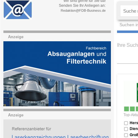
Wir sind gerne für Sie da!
Senden Sie Ihr Anliegen an:
Redaktion@FDB-Business.de
Suchen i
Anzeige
Ihre Such
Top-Aktu
Anzeige
Hers
Dien
Groß