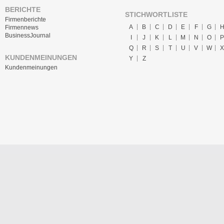
BERICHTE
STICHWORTLISTE
Firmenberichte
A
B
C
D
E
F
G
Firmennews
BusinessJournal
I
J
K
L
M
N
O
P
Q
R
S
T
U
V
W
X
KUNDENMEINUNGEN
Y
Z
Kundenmeinungen