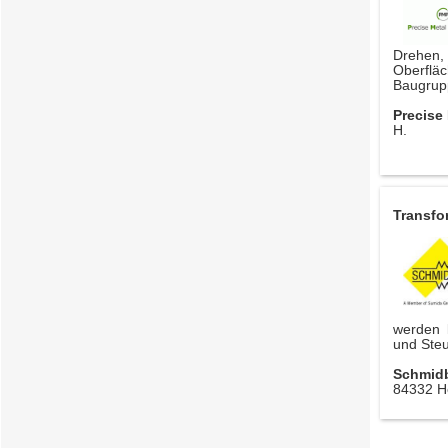
Dreh
Oberflä
Baugrup
Precise
H.
Transfo
werden 
und Steu
Schmid
84332 H