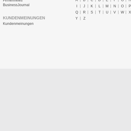
A
B
C
D
E
F
G
Firmennews
BusinessJournal
I
J
K
L
M
N
O
P
Q
R
S
T
U
V
W
X
KUNDENMEINUNGEN
Y
Z
Kundenmeinungen