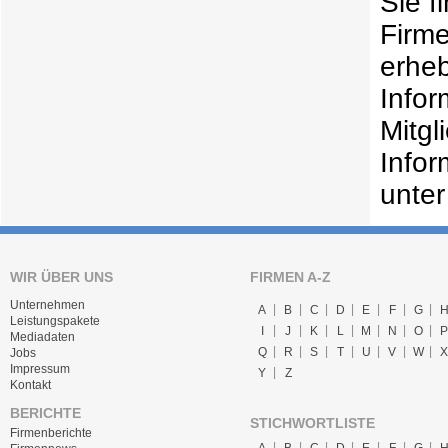
Sie f
Firme
erheb
Infor
Mitgl
Infor
unter
WIR ÜBER UNS
FIRMEN A-Z
Unternehmen
A
B
C
D
E
F
G
Leistungspakete
I
J
K
L
M
N
O
P
Mediadaten
Q
R
S
T
U
V
W
X
Jobs
Impressum
Y
Z
Kontakt
BERICHTE
STICHWORTLISTE
Firmenberichte