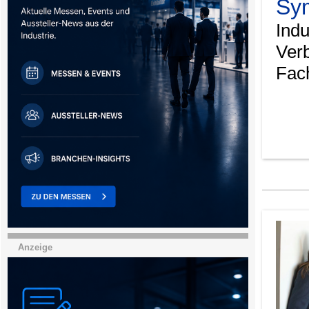
Sy
Indu
Ver
Fach
Anzeige