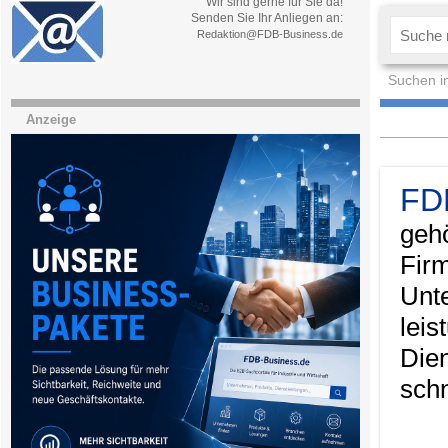
Wir sind gerne für Sie da!
Senden Sie Ihr Anliegen an:
Redaktion@FDB-Business.de
Suchen i
Anzeige
FD
geh
Fir
Unt
lei
Die
schn