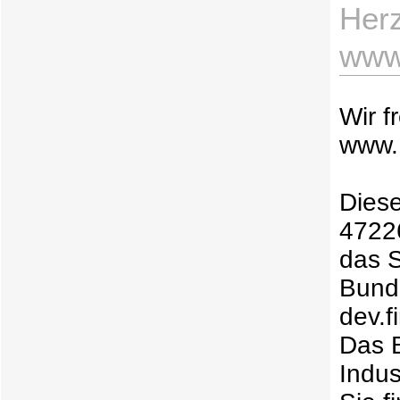
Herz
www.
Wir f
www.
Diese
47226
das S
Bund
dev.
Das B
Indus