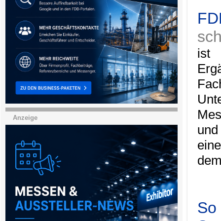
FDB
sch
ist
Erg
Fa
Unt
Mes
Anzeige
und
ein
dem
So