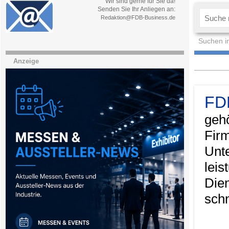
Wir sind gerne für Sie da!
Senden Sie Ihr Anliegen an:
Redaktion@FDB-Business.de
Suchen i
Anzeige
FD
geh
Fir
Unt
lei
Die
schn