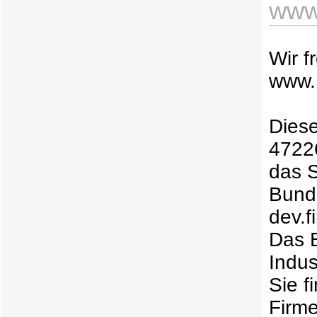
www.
Wir f
www.
Diese
47226
das S
Bund
dev.
Das B
Indus
Sie f
Firme