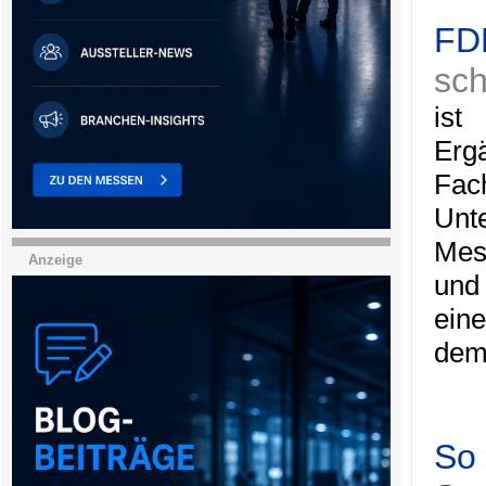
FDB
sch
ist
Erg
Fa
Unt
Mes
Anzeige
und
ein
dem
So