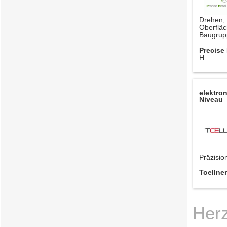
Dreh
Oberflä
Baugrup
Precise
H.
elektro
Niveau
Präzisio
Toellne
Herz