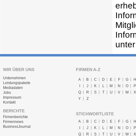
erheb
Infor
Mitgl
Infor
unter
WIR ÜBER UNS
FIRMEN A-Z
Unternehmen
A
B
C
D
E
F
G
Leistungspakete
I
J
K
L
M
N
O
P
Mediadaten
Q
R
S
T
U
V
W
X
Jobs
Impressum
Y
Z
Kontakt
BERICHTE
STICHWORTLISTE
Firmenberichte
A
B
C
D
E
F
G
Firmennews
BusinessJournal
I
J
K
L
M
N
O
P
Q
R
S
T
U
V
W
X