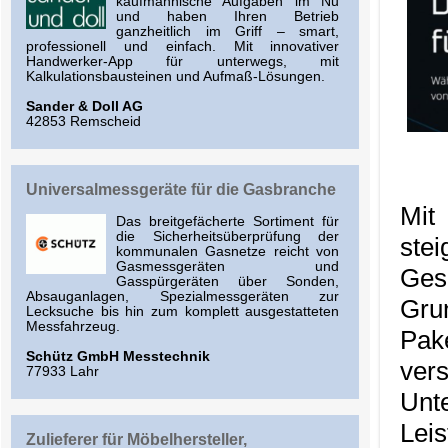
kaufmännische Aufgaben im Nu
und haben Ihren Betrieb
ganzheitlich im Griff – smart,
professionell und einfach. Mit innovativer
Handwerker-App für unterwegs, mit
Kalkulationsbausteinen und Aufmaß-Lösungen.
Sander & Doll AG
42853 Remscheid
Universalmessgeräte für die Gasbranche
Mit
Das breitgefächerte Sortiment für
die Sicherheitsüberprüfung der
ste
kommunalen Gasnetze reicht von
Gasmessgeräten und
Ges
Gasspürgeräten über Sonden,
Absauganlagen, Spezialmessgeräten zur
Gru
Lecksuche bis hin zum komplett ausgestatteten
Messfahrzeug.
Pak
Schütz GmbH Messtechnik
ve
77933 Lahr
Unt
Lei
Zulieferer für Möbelhersteller,