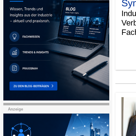
Sy
Indu
Ver
Fach
Anzeige