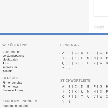
Seite:
WIR ÜBER UNS
FIRMEN A-Z
Unternehmen
A
B
C
D
E
F
G
Leistungspakete
I
J
K
L
M
N
O
P
Mediadaten
Q
R
S
T
U
V
W
X
Jobs
Impressum
Y
Z
Kontakt
BERICHTE
STICHWORTLISTE
Firmenberichte
A
B
C
D
E
F
G
Firmennews
BusinessJournal
I
J
K
L
M
N
O
P
Q
R
S
T
U
V
W
X
KUNDENMEINUNGEN
Y
Z
Kundenmeinungen