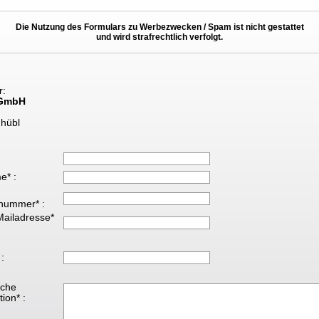
Die Nutzung des Formulars zu Werbezwecken / Spam ist nicht gestattet
und wird strafrechtlich verfolgt.
r:
GmbH
hübl
e* :
nummer* :
Mailadresse*
 :
iche
ion* :