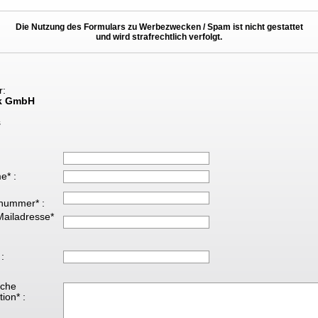
Die Nutzung des Formulars zu Werbezwecken / Spam ist nicht gestattet
und wird strafrechtlich verfolgt.
r:
k GmbH
s
e* :
nummer* :
Mailadresse*
 :
iche
ion* :